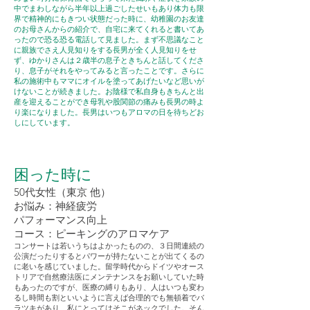
中でまわしながら半年以上過ごしたせいもあり体力も限
界で精神的にもきつい状態だった時に、幼稚園のお友達
のお母さんからの紹介で、自宅に来てくれると書いてあ
ったので恐る恐る電話して見ました。まず不思議なこと
に親族でさえ人見知りをする長男が全く人見知りをせ
ず、ゆかりさんは２歳半の息子ときちんと話してくださ
り、息子がそれをやってみると言ったことです。さらに
私の施術中もママにオイルを塗ってあげたいなど思いが
けないことが続きました。お陰様で私自身もきちんと出
産を迎えることができ母乳や股関節の痛みも長男の時よ
り楽になりました。長男はいつもアロマの日を待ちどお
しにしています。
​困った時に
50代女性（東京 他）
お悩み：神経疲労
パフォーマンス向上
​コース：ピーキングのアロマケア
コンサートは若いうちはよかったものの、３日間連続の
公演だったりするとパワーが持たないことが出てくるの
に老いを感じていました。留学時代からドイツやオース
トリアで自然療法医にメンテナンスをお願いしていた時
もあったのですが、医療の縛りもあり、人はいつも変わ
るし時間も割といいように言えば合理的でも無頓着でバ
ラツキがあり、私にとってはそこがネックでした。そん