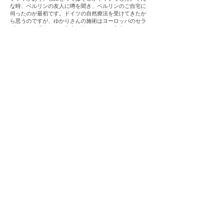
な時、ベルリンの友人に噂を聞き、ベルリンのご自宅に
伺ったのが最初です。ドイツの自然療法を受けてきたか
ら思うのですが、ゆかりさんの施術はヨーロッパのセラ
ピストより繊細です。集中が続くというか集中がのび
る、自分の耳がクリアになり、音が変わるのがわかりま
す。ゆかりさんの都合が付く場合はドイツか東京のホテ
ルに来てもらい、そして公演途中に急遽調子が悪くなり
かけだった時には金沢まで出張して頂き楽屋で施術をし
てもらいました。家族もすっかりファンです。
※こちらは一部のお客様の声です。ヒアリン
グ後、文字に起こし、ご本人の確認の元、掲
載させて頂いております。また施術には個人
差があることをご了承ください。