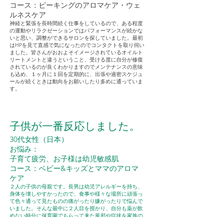
​コース：ピーキングのアロマケア・ウェ
ルネスケア
神経と緊張を長時間続く仕事をしているので、ある程度
の運動やリラクゼーションではパフォーマンスが続かな
いと思い、調整ができるサロンを探していました。最初
はHPを見て直感で気になったのでコンタクトを取り伺い
ました。皆さんがおおよそイメージされているオイルト
リートメントと違うということ、受ける度に自分が修復
されているのが良くわかりますのでメンテナンスの意味
も込め、１ヶ月に１回を定期的に、出張や過密スケジュ
ールが続くときは動向をお願いしたり多めに通っていま
す。
子供が一番反応しました。
30代女性（日本）
お悩み：
子育て疲労、お子様は幼児敏感肌
コース：ベビー&キッズとママのアロマ
ケア
２人の子供の母親です。長男は幼児アレルギーを持ち、
身体を壊しやすかったので、食事や様々な場所に頑張っ
て色々通って見たものの痛がったり嫌がったりで悩んで
いました。そんな最中に２人目を授かり、自分も薬が飲
めない時分に保育園でもらって来た風邪や症状を家族の