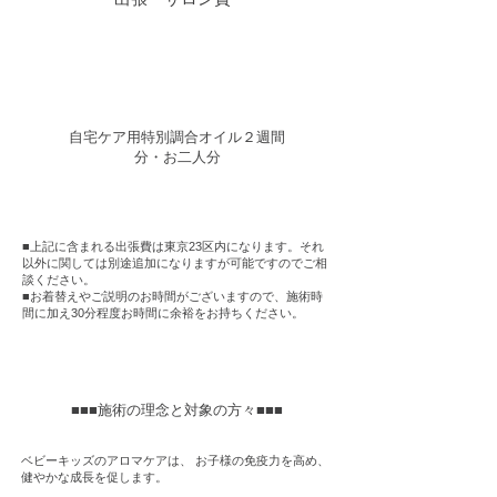
自宅ケア用特別調合オイル２週間
分・​お二人分
■上記に含まれる出張費は東京23区内になります。それ
以外に関しては別途追加になりますが可能ですのでご相
談ください。
■お着替えやご説明のお時間がございますので、施術時
間に加え30分程度お時間に余裕をお持ちください。
■■■施術の理念と対象の方々■■■
ベビーキッズのアロマケアは、 お子様の免疫力を高め、
健やかな成長を促します。