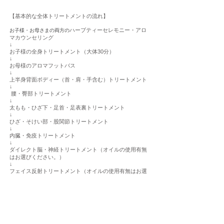
【基本的な全体トリートメントの流れ】
ハーブティーセレモニー・アロ
お子様・お母さまの両方の
マカウンセリング
↓
お子様の全身トリートメント（大体30分）
↓
お母様のアロマフットバス
↓
上半身背面ボディー（首・肩・手含む）トリートメント
↓
腰・臀部トリートメント
↓
太もも・ひざ下・足首・足表裏トリートメント
↓
ひざ・そけい部・股関節トリートメント
↓
内臓・免疫トリートメント
↓
ダイレクト脳・神経トリートメント（オイルの使用有無
はお選びください。）
↓
フェイス反射トリートメント（オイルの使用有無はお選
びください。）
↓
お仕上げ
※上記のトリートメントの流れは、オイルの浸透率が高
い為、推奨はしておりますが、お客様の当日の状況や要