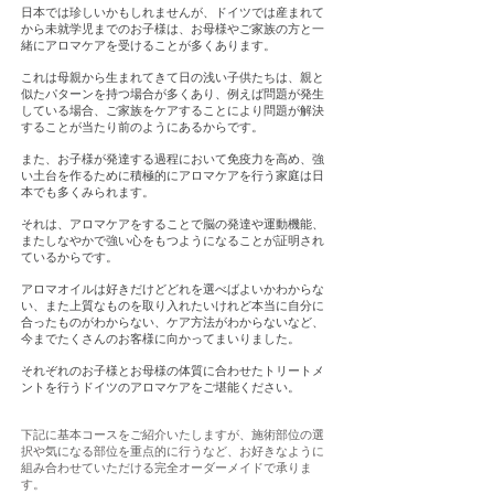
日本では珍しいかもしれませんが、ドイツでは産まれて
から未就学児までのお子様は、お母様やご家族の方と一
緒にアロマケアを受けることが多くあります。
これは母親から生まれてきて日の浅い子供たちは、親と
似たパターンを持つ場合が多くあり、例えば問題が発生
している場合、ご家族をケアすることにより問題が解決
することが当たり前のようにあるからです。
また、お子様が発達する過程において免疫力を高め、強
い土台を作るために積極的にアロマケアを行う家庭は日
本でも多くみられます。
それは、アロマケアをすることで脳の発達や運動機能、
またしなやかで強い心をもつようになることが証明され
ているからです。
アロマオイルは好きだけどどれを選べばよいかわからな
い、また上質なものを取り入れたいけれど本当に自分に
合ったものがわからない、ケア方法がわからないなど、
今までたくさんのお客様に向かってまいりました。
それぞれのお子様とお母様の体質に合わせたトリートメ
ントを行うドイツのアロマケアをご堪能ください。
下記に基本コースをご紹介いたしますが、施術部位の選
択や気になる部位を重点的に行うなど、お好きなように
組み合わせていただける完全オーダーメイドで承りま
す。