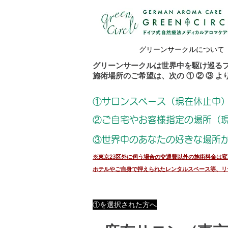
グリーンサークルについて
グリーンサークルは世界中を駆け巡る
施術場所のご希望は、次の ① ② ③ 
①サロンスペース（
現在休止中
②ご自宅やお客様指定の場所（
③世界中のあなたの好きな場所
※東京23区外に伺う場合の交通費以外の施術料金は
ホテルやご自身で押えられたレンタルスペース等、リ
①を選択された方へ