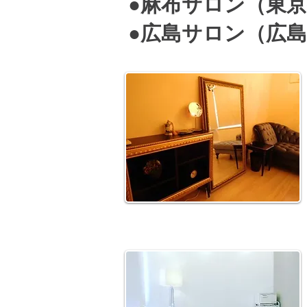
●麻布サロン（東
​●広島サロン（広