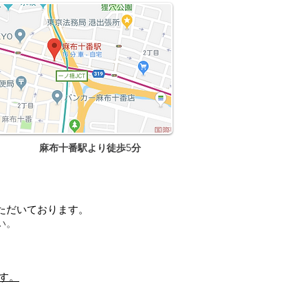
麻布十番駅より徒歩5分
。
ただいております。
い。
す。